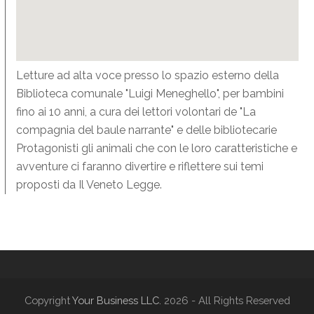
Letture ad alta voce presso lo spazio esterno della
Biblioteca comunale "Luigi Meneghello", per bambini
fino ai 10 anni, a cura dei lettori volontari de "La
compagnia del baule narrante" e delle bibliotecarie
Protagonisti gli animali che con le loro caratteristiche e
avventure ci faranno divertire e riflettere sui temi
proposti da Il Veneto Legge.
Copyright
Your Business LLC.
2026 - All Rights Reserved