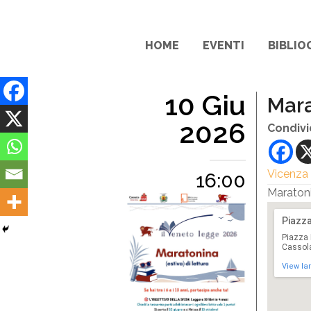
HOME
EVENTI
BIBLIO
10 Giu
Mara
2026
Condivi
Vicenza
16:00
Maraton
Piazz
Piazza 
Cassola 
View la