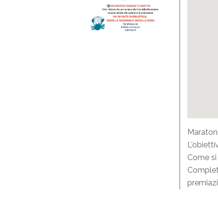
Maratonin
L'obietti
Come si f
Completa 
premiaz