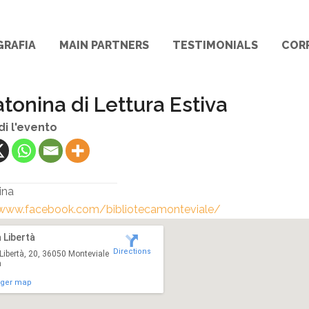
GRAFIA
MAIN PARTNERS
TESTIMONIALS
COR
tonina di Lettura Estiva
di l'evento
ina
/www.facebook.com/bibliotecamonteviale/
 Libertà
Directions
Libertà, 20, 36050 Monteviale
a
rger map