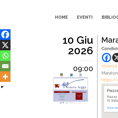
HOME
EVENTI
BIBLIO
10 Giu
Mara
2026
Condivi
Vicenza
09:00
Maraton
https:/
Piazza
Piazza 
VI, Itali
View la