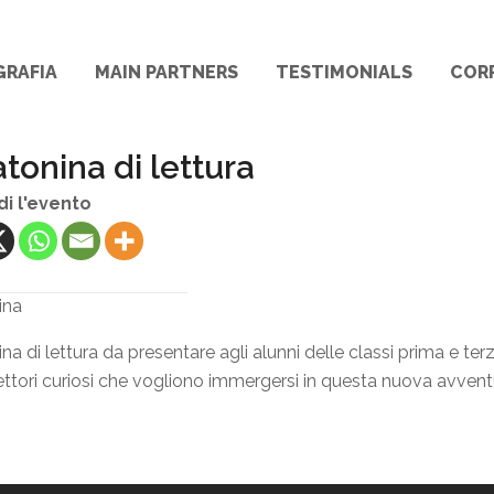
GRAFIA
MAIN PARTNERS
TESTIMONIALS
COR
tonina di lettura
di l'evento
ina
na di lettura da presentare agli alunni delle classi prima e ter
i lettori curiosi che vogliono immergersi in questa nuova avvent