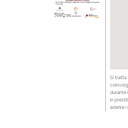
Si tratta
coinvolg
durante i
in presti
aderire 