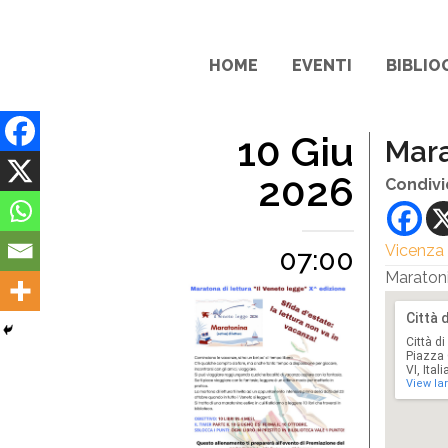
HOME
EVENTI
BIBLIO
10 Giu
Mara
2026
Condivi
Vicenza
07:00
Maraton
Città d
Piazza 
VI, Itali
View la