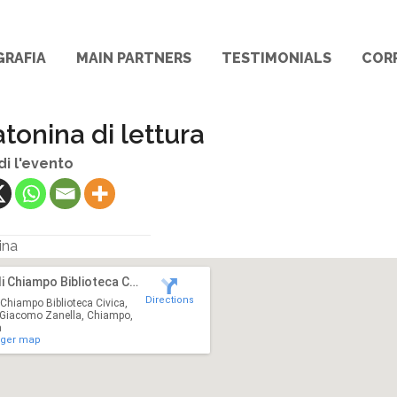
GRAFIA
MAIN PARTNERS
TESTIMONIALS
COR
tonina di lettura
di l'evento
ina
Città di Chiampo Biblioteca Civica
Directions
i Chiampo Biblioteca Civica,
Giacomo Zanella, Chiampo,
a
rger map