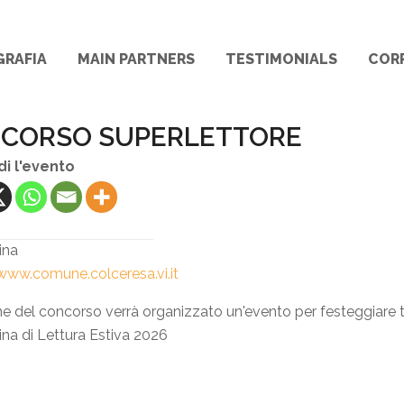
GRAFIA
MAIN PARTNERS
TESTIMONIALS
COR
CORSO SUPERLETTORE
di l'evento
ina
www.comune.colceresa.vi.it
ne del concorso verrà organizzato un'evento per festeggiare tu
na di Lettura Estiva 2026