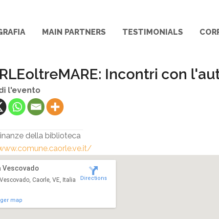
GRAFIA
MAIN PARTNERS
TESTIMONIALS
COR
LEoltreMARE: Incontri con l'au
di l'evento
cinanze della biblioteca
www.comune.caorle.ve.it/
a Vescovado
Directions
Vescovado, Caorle, VE, Italia
rger map