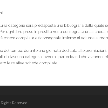
i
ni
cuna categoria sarà predisposta una bibliografia dalla quale sce
. Per ogni libro preso in prestito verrà consegnata una sched
à essere compilata e riconsegnata insieme al volume al mome
ne del torneo, durante una giornata dedicata alle premiazioni, 
ati di ciascuna categoria, ovvero i partecipanti che avranno let
to le relative schede compilate.
 Rights Reserved