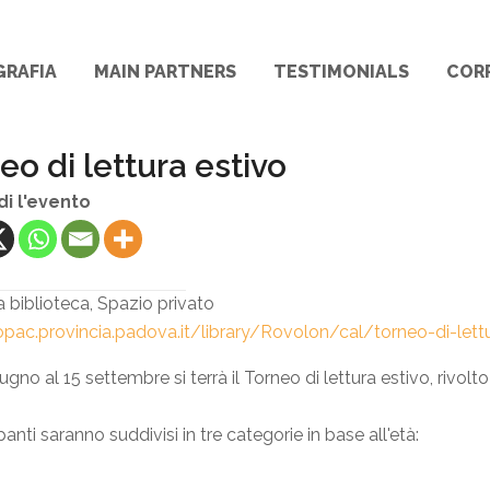
GRAFIA
MAIN PARTNERS
TESTIMONIALS
COR
eo di lettura estivo
di l'evento
a biblioteca, Spazio privato
opac.provincia.padova.it/library/Rovolon/cal/torneo-di-lett
ugno al 15 settembre si terrà il Torneo di lettura estivo, rivolto a
panti saranno suddivisi in tre categorie in base all'età: