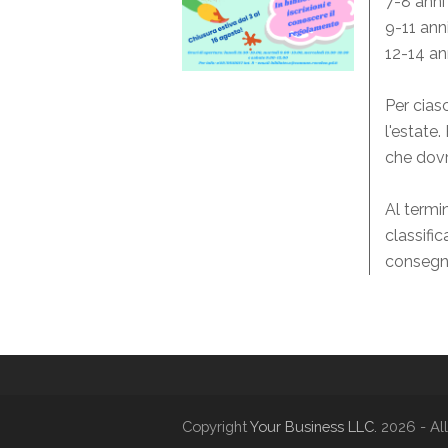
7-8 anni
9-11 ann
12-14 an
Per cias
l'estate
che dovr
Al termi
classific
consegna
Copyright
Your Business LLC.
2026 - All