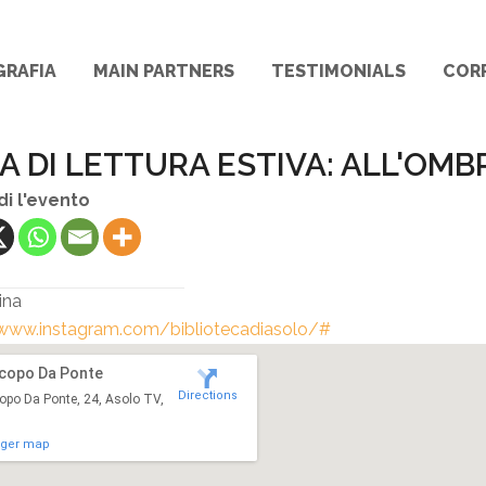
GRAFIA
MAIN PARTNERS
TESTIMONIALS
COR
A DI LETTURA ESTIVA: ALL'OMB
di l'evento
ina
/www.instagram.com/bibliotecadiasolo/#
acopo Da Ponte
Directions
opo Da Ponte, 24, Asolo TV,
rger map