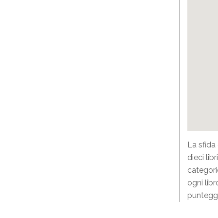
La sfida
dieci li
categori
ogni lib
punteggi