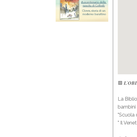
🟩 𝑳’𝑶𝑩𝑰𝑬𝑻
La Bibli
bambini 
"Scuola 
" Il Vene