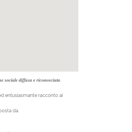
 𝒔𝒐𝒄𝒊𝒂𝒍𝒆 𝒅𝒊𝒇𝒇𝒖𝒔𝒂 𝒆 𝒓𝒊𝒄𝒐𝒏𝒐𝒔𝒄𝒊𝒖𝒕𝒂.
ed entusiasmante racconto ai
oposta da