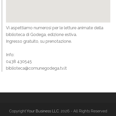
Vi aspettiamo numerosi per le letture animate della
biblioteca di Godega, edizione estiva.
Ingresso gratuito, su prenotazione.
Info:
0438 430545
biblioteca@comunegodega.tv.it
Copyright
Your Business LLC.
2026 - All Rights Reserved