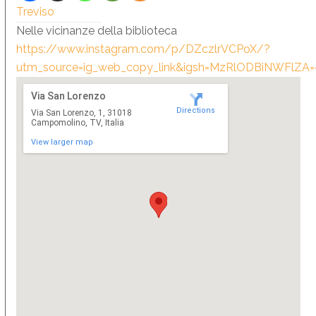
Treviso
Nelle vicinanze della biblioteca
https://www.instagram.com/p/DZczlrVCPoX/?
utm_source=ig_web_copy_link&igsh=MzRlODBiNWFlZA=
Via San Lorenzo
Directions
Via San Lorenzo, 1, 31018
Campomolino, TV, Italia
View larger map